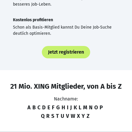
besseres Job-Leben.
Kostenlos profitieren
Schon als Basis-Mitglied kannst Du Deine Job-Suche
deutlich optimieren.
Jetzt registrieren
21 Mio. XING Mitglieder, von A bis Z
Nachname:
A
B
C
D
E
F
G
H
I
J
K
L
M
N
O
P
Q
R
S
T
U
V
W
X
Y
Z