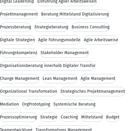
Digital Leadership
Einführung Agiler Arbeitsweisen
Projektmanagement
Beratung Mittelstand Digitalisierung
Prozessberatung
Strategieberatung
Business Consulting
Digitale Strategien
Agile Führungsmodelle
Agile Arbeitsweise
Führungskompetenz
Stakeholder Management
Organisationsberatung innerhalb Digitaler Transfor
Change Management
Lean Management
Agile Management
Organizational Transformation
Strategisches Projektmanagement
Mediation
OrgPrototyping
Systemische Beratung
Prozessoptimierung
Strategie
Coaching
Mittelstand
Budget
Teamentwicklung
Transformations Management