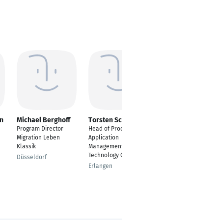
n
Michael Berghoff
Torsten Schwarz
Susanne Neuhaus
Program Director
Head of Process and
Systemisch-
Migration Leben
Application
integratives Coaching
Klassik
Management,
(DGfC)
Technology Center
Düsseldorf
Essen
Erlangen