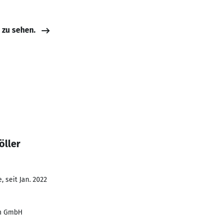
e zu sehen.
öller
 seit Jan. 2022
en GmbH