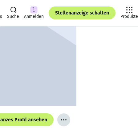
Stellenanzeige schalten
ts
Suche
Anmelden
Produkte
anzes Profil ansehen