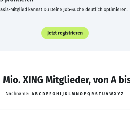
asis-Mitglied kannst Du Deine Job-Suche deutlich optimieren.
Jetzt registrieren
 Mio. XING Mitglieder, von A bi
Nachname:
A
B
C
D
E
F
G
H
I
J
K
L
M
N
O
P
Q
R
S
T
U
V
W
X
Y
Z