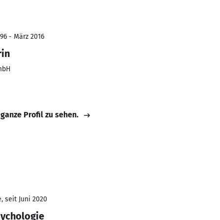
996 - März 2016
rin
mbH
 ganze Profil zu sehen.
 seit Juni 2020
sychologie