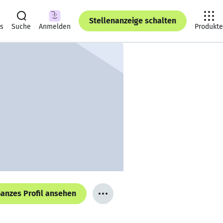
Stellenanzeige schalten
ts
Suche
Anmelden
Produkte
anzes Profil ansehen