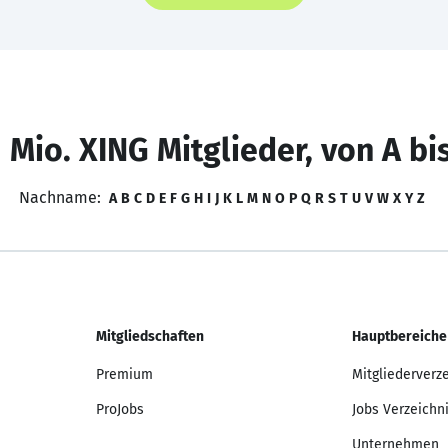
 Mio. XING Mitglieder, von A bi
Nachname:
A
B
C
D
E
F
G
H
I
J
K
L
M
N
O
P
Q
R
S
T
U
V
W
X
Y
Z
Mitgliedschaften
Hauptbereiche
Premium
Mitgliederverz
ProJobs
Jobs Verzeichn
Unternehmen