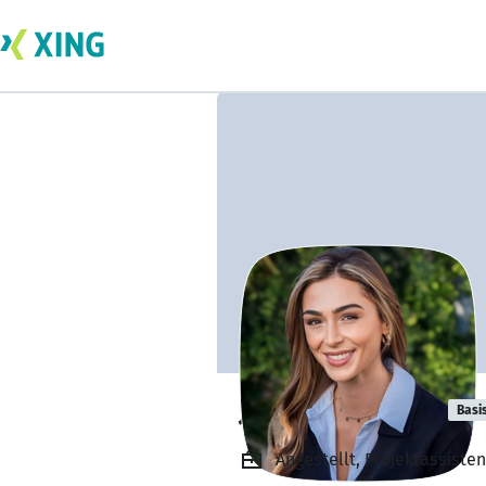
Janet Junkman
Basi
Angestellt, Projektassiste