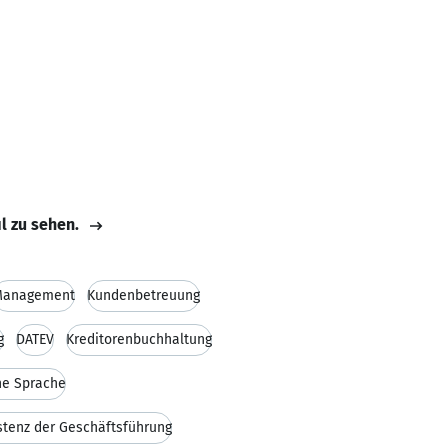
il zu sehen.
Management
Kundenbetreuung
g
DATEV
Kreditorenbuchhaltung
he Sprache
stenz der Geschäftsführung