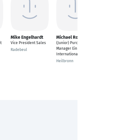
Mike Engelhardt
Michael Root
Frank Köster
t
Vice President Sales
(Junior) Purchasing
Sales Manager -
Manager Einkauf
Elastomer Metering
Radebeul
International
Machines
Heilbronn
Sankt Augustin