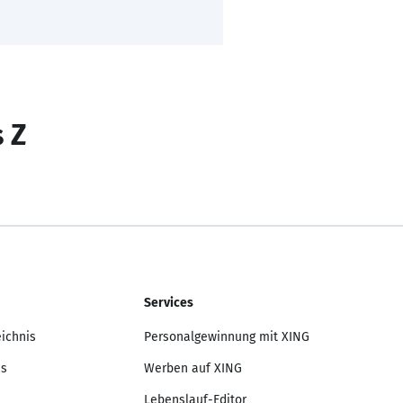
s Z
Services
eichnis
Personalgewinnung mit XING
is
Werben auf XING
Lebenslauf-Editor