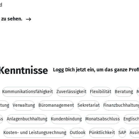
d
e zu sehen.
Kenntnisse
Logg Dich jetzt ein, um das ganze Prof
Kommunikationsfähigkeit
Zuverlässigkeit
Flexibilität
Beratung
tung
Verwaltung
Büromanagement
Sekretariat
Finanzbuchhaltun
ss
Anlagenbuchhaltung
Kundenbindung
Monatsabschluss
Englisc
Kosten- und Leistungsrechnung
Outlook
Pünktlichkeit
SAP
Assi