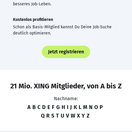
besseres Job-Leben.
Kostenlos profitieren
Schon als Basis-Mitglied kannst Du Deine Job-Suche
deutlich optimieren.
Jetzt registrieren
21 Mio. XING Mitglieder, von A bis Z
Nachname:
A
B
C
D
E
F
G
H
I
J
K
L
M
N
O
P
Q
R
S
T
U
V
W
X
Y
Z