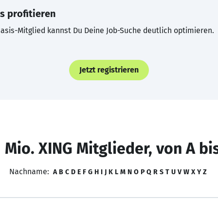
s profitieren
asis-Mitglied kannst Du Deine Job-Suche deutlich optimieren.
Jetzt registrieren
 Mio. XING Mitglieder, von A bi
Nachname:
A
B
C
D
E
F
G
H
I
J
K
L
M
N
O
P
Q
R
S
T
U
V
W
X
Y
Z