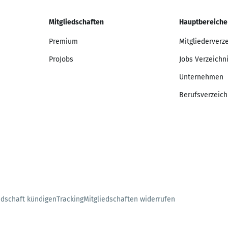
Mitgliedschaften
Hauptbereiche
Premium
Mitgliederverz
ProJobs
Jobs Verzeichn
Unternehmen
Berufsverzeich
edschaft kündigen
Tracking
Mitgliedschaften widerrufen