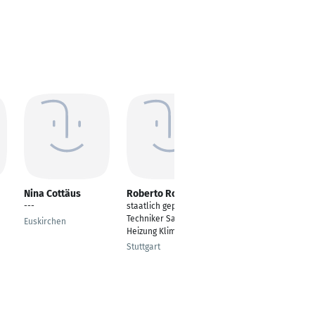
Nina Cottäus
Roberto Rodrigues
Rebecca Müjde
---
staatlich geprüfter
---
Techniker Sanitär
Euskirchen
Darmstadt
Heizung Klimatechnik
Stuttgart