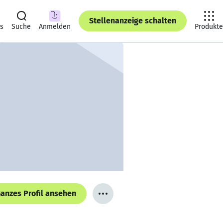
Stellenanzeige schalten
ts
Suche
Anmelden
Produkte
anzes Profil ansehen