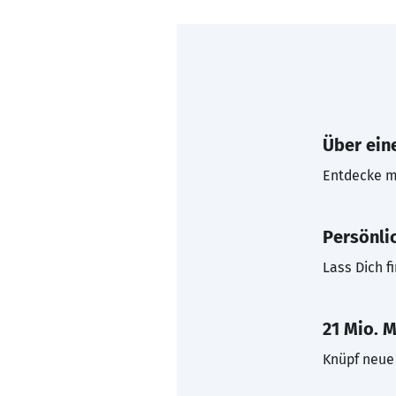
Über eine
Entdecke mi
Persönli
Lass Dich f
21 Mio. M
Knüpf neue 