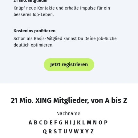
21 Mio. Mitglieder
Knüpf neue Kontakte und erhalte Impulse für ein
besseres Job-Leben.
Kostenlos profitieren
Schon als Basis-Mitglied kannst Du Deine Job-Suche
deutlich optimieren.
Jetzt registrieren
21 Mio. XING Mitglieder, von A bis Z
Nachname:
A
B
C
D
E
F
G
H
I
J
K
L
M
N
O
P
Q
R
S
T
U
V
W
X
Y
Z