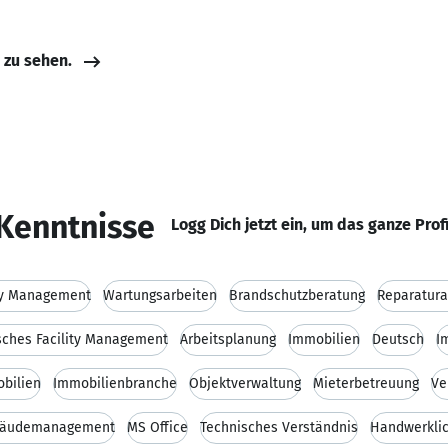
e zu sehen.
Kenntnisse
Logg Dich jetzt ein, um das ganze Prof
ity Management
Wartungsarbeiten
Brandschutzberatung
Reparatura
sches Facility Management
Arbeitsplanung
Immobilien
Deutsch
I
bilien
Immobilienbranche
Objektverwaltung
Mieterbetreuung
Ve
äudemanagement
MS Office
Technisches Verständnis
Handwerklic