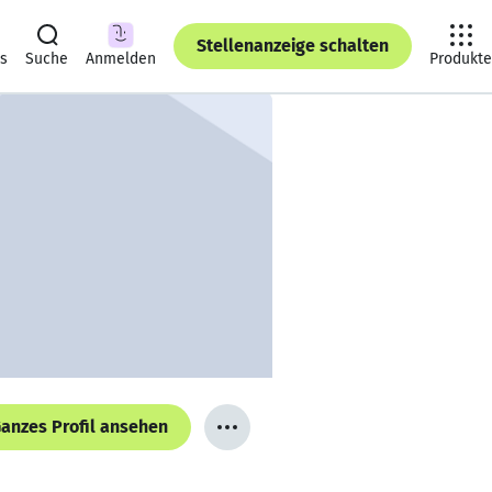
Stellenanzeige schalten
ts
Suche
Anmelden
Produkte
anzes Profil ansehen