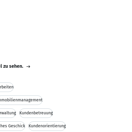
il zu sehen.
rbeiten
mmobilienmanagement
rwaltung
Kundenbetreuung
hes Geschick
Kundenorientierung