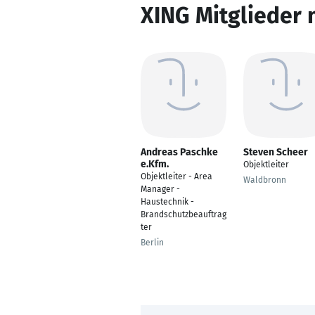
XING Mitglieder 
Andreas Paschke
Steven Scheer
e.Kfm.
Objektleiter
Objektleiter - Area
Waldbronn
Manager -
Haustechnik -
Brandschutzbeauftrag
ter
Berlin