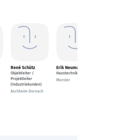
René Schütz
Erik Neumann
Peter Nitsch
Objektleiter /
Haustechniker
Objektleiter
Projektleiter
Münster
Frankfurt Höchst
(Industriekunden)
Aschheim-Dornach