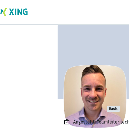
Kilian Petri
Basis
Angestellt, Teamleiter t