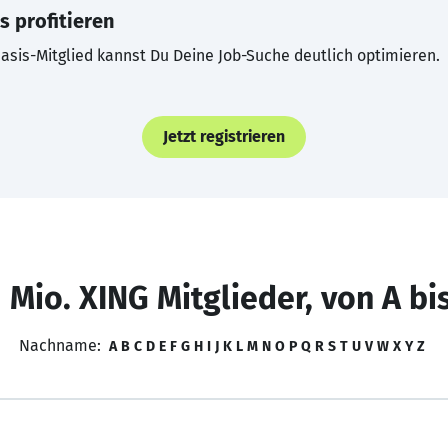
s profitieren
asis-Mitglied kannst Du Deine Job-Suche deutlich optimieren.
Jetzt registrieren
 Mio. XING Mitglieder, von A bi
Nachname:
A
B
C
D
E
F
G
H
I
J
K
L
M
N
O
P
Q
R
S
T
U
V
W
X
Y
Z