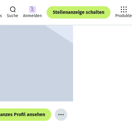
Stellenanzeige schalten
ts
Suche
Anmelden
Produkte
anzes Profil ansehen