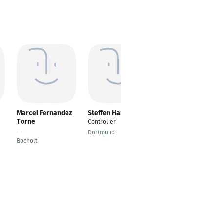
Marcel Fernandez
Steffen Hanses
Elke Fakesch
Torne
Controller
BewusstSEIN &
---
kreativ anders -
Dortmund
Coach,
Bocholt
psychologische
Beraterin und
Dozentin
Wassenberg,
Heinsberger Land