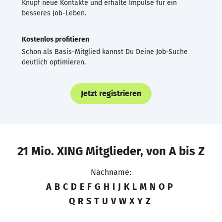
Knüpf neue Kontakte und erhalte Impulse für ein
besseres Job-Leben.
Kostenlos profitieren
Schon als Basis-Mitglied kannst Du Deine Job-Suche
deutlich optimieren.
Jetzt registrieren
21 Mio. XING Mitglieder, von A bis Z
Nachname:
A
B
C
D
E
F
G
H
I
J
K
L
M
N
O
P
Q
R
S
T
U
V
W
X
Y
Z