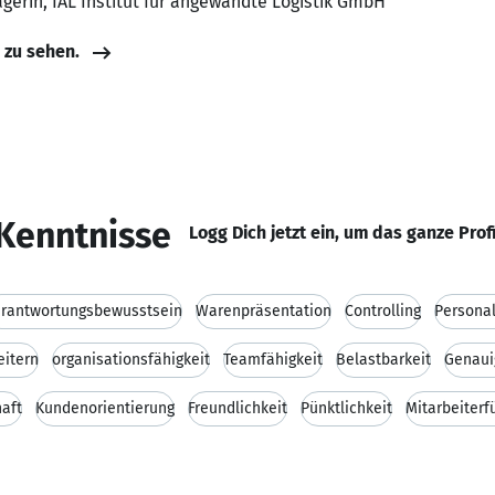
erin, IAL Institut für angewandte Logistik GmbH
e zu sehen.
Kenntnisse
Logg Dich jetzt ein, um das ganze Prof
rantwortungsbewusstsein
Warenpräsentation
Controlling
Persona
eitern
organisationsfähigkeit
Teamfähigkeit
Belastbarkeit
Genaui
haft
Kundenorientierung
Freundlichkeit
Pünktlichkeit
Mitarbeiterf