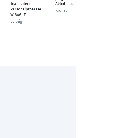
Teamleiterin
Abteilungsleiter
Angestellter
Personalprozesse
Kronach
Lörrach
WISAG IT
Leipzig