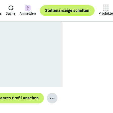
Stellenanzeige schalten
ts
Suche
Anmelden
Produkte
anzes Profil ansehen