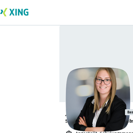
Janine Kienlein
Bas
Schulungsmanagerin & Betriebs