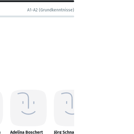
A1-A2 (Grundkenntnisse)
h
Adelina Boschert
Jörg Schnappauf
Zvezdan Vučković