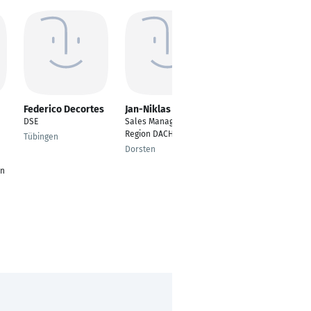
Federico Decortes
Jan-Niklas Hugot
Christian Marmann
DSE
Sales Manager B2B
Teammanager
Region DACH
Vertrieb
Tübingen
Dorsten
Koblenz und
Umgebung
en