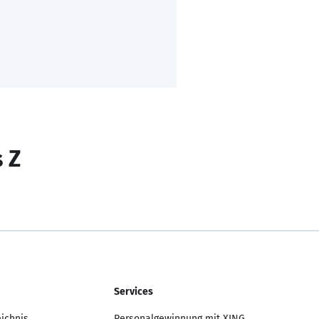
s Z
Services
eichnis
Personalgewinnung mit XING