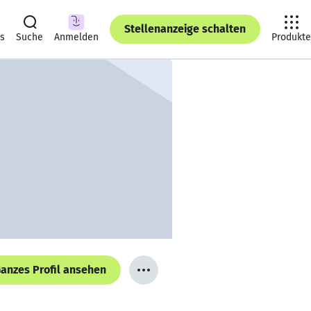
Stellenanzeige schalten
ts
Suche
Anmelden
Produkte
anzes Profil ansehen