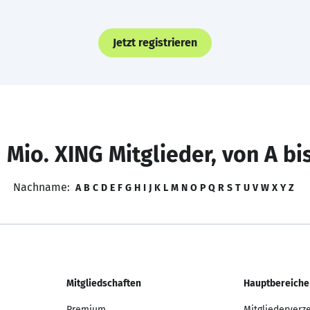
Jetzt registrieren
 Mio. XING Mitglieder, von A bi
Nachname:
A
B
C
D
E
F
G
H
I
J
K
L
M
N
O
P
Q
R
S
T
U
V
W
X
Y
Z
Mitgliedschaften
Hauptbereiche
Premium
Mitgliederverz