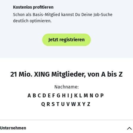
Kostenlos profitieren
Schon als Basis-Mitglied kannst Du Deine Job-Suche
deutlich optimieren.
Jetzt registrieren
21 Mio. XING Mitglieder, von A bis Z
Nachname:
A
B
C
D
E
F
G
H
I
J
K
L
M
N
O
P
Q
R
S
T
U
V
W
X
Y
Z
Unternehmen