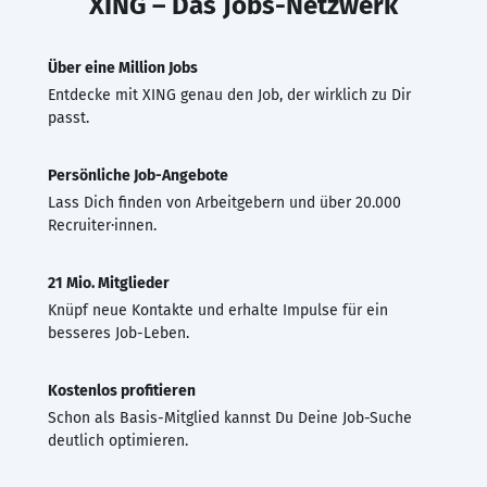
XING – Das Jobs-Netzwerk
Über eine Million Jobs
Entdecke mit XING genau den Job, der wirklich zu Dir
passt.
Persönliche Job-Angebote
Lass Dich finden von Arbeitgebern und über 20.000
Recruiter·innen.
21 Mio. Mitglieder
Knüpf neue Kontakte und erhalte Impulse für ein
besseres Job-Leben.
Kostenlos profitieren
Schon als Basis-Mitglied kannst Du Deine Job-Suche
deutlich optimieren.