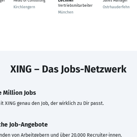
Lechner
ger
Head of Consulting
Sales Manager
Vertriebsmitarbeiter
Kirchlengern
Ostrhauderfehn
München
XING – Das Jobs-Netzwerk
 Million Jobs
t XING genau den Job, der wirklich zu Dir passt.
che Job-Angebote
inden von Arbeitgebern und über 20.000 Recruiter·innen.