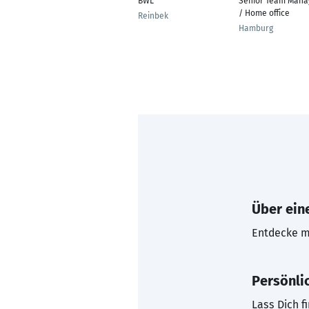
BWL
Senior Team Mana
/ Home office
Reinbek
Hamburg
Über eine
Entdecke mi
Persönli
Lass Dich f