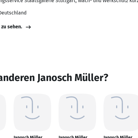
ungsservice Staatsgalerie Stuttgart, Wach- und Werkschutz Kur
 Deutschland
e zu sehen.
anderen Janosch Müller?
Janosch Müller
Janosch Müller
Janosch Müller