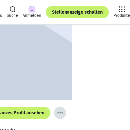
Stellenanzeige schalten
ts
Suche
Anmelden
Produkte
anzes Profil ansehen