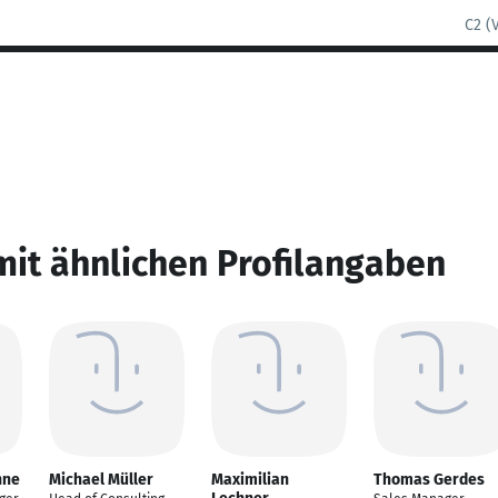
C2 (
mit ähnlichen Profilangaben
nne
Michael Müller
Maximilian
Thomas Gerdes