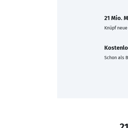
21 Mio. M
Knüpf neue 
Kostenlo
Schon als B
21