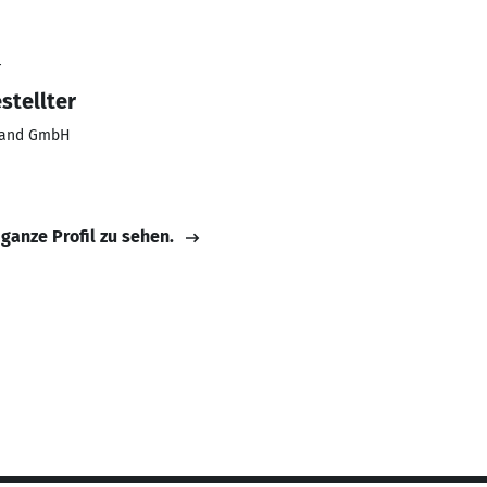
4
stellter
hland GmbH
 ganze Profil zu sehen.