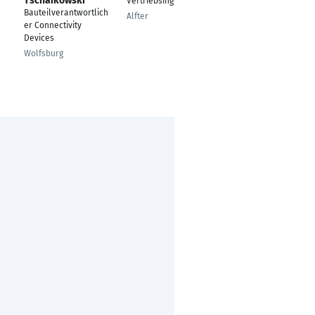
Tschaikowski
Vertriebsingenieur
Serviceleiter
Bauteilverantwortlich
Kältetechnik
Alfter
er Connectivity
Wuppertal,
Devices
Nordrhein-Westfalen,
Wolfsburg
Deutschland