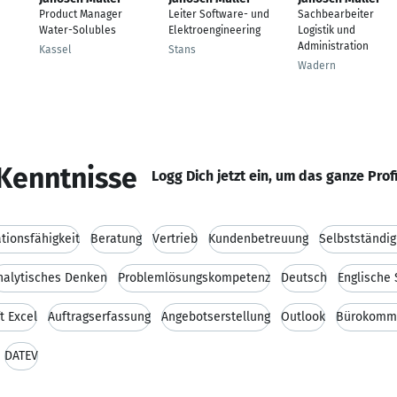
Product Manager
Leiter Software- und
Sachbearbeiter
Water-Solubles
Elektroengineering
Logistik und
Administration
Kassel
Stans
Wadern
Kenntnisse
Logg Dich jetzt ein, um das ganze Prof
ionsfähigkeit
Beratung
Vertrieb
Kundenbetreuung
Selbstständig
nalytisches Denken
Problemlösungskompetenz
Deutsch
Englische
t Excel
Auftragserfassung
Angebotserstellung
Outlook
Bürokommu
DATEV