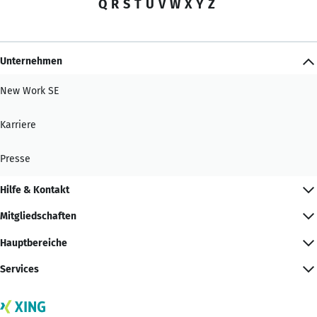
Q
R
S
T
U
V
W
X
Y
Z
Unternehmen
New Work SE
Karriere
Presse
Hilfe & Kontakt
Mitgliedschaften
Hauptbereiche
Services