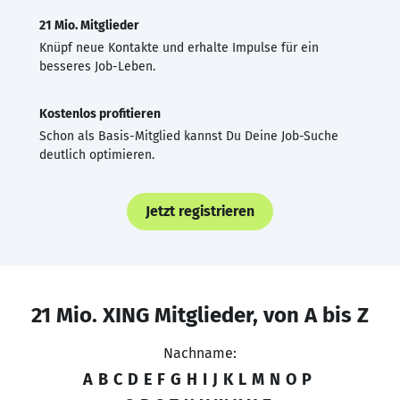
21 Mio. Mitglieder
Knüpf neue Kontakte und erhalte Impulse für ein
besseres Job-Leben.
Kostenlos profitieren
Schon als Basis-Mitglied kannst Du Deine Job-Suche
deutlich optimieren.
Jetzt registrieren
21 Mio. XING Mitglieder, von A bis Z
Nachname:
A
B
C
D
E
F
G
H
I
J
K
L
M
N
O
P