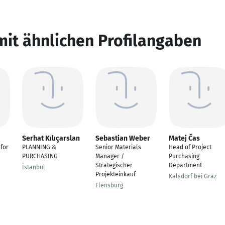
mit ähnlichen Profilangaben
Serhat Kılıçarslan
Sebastian Weber
Matej Čas
for
PLANNING &
Senior Materials
Head of Project
PURCHASING
Manager /
Purchasing
Strategischer
Department
İstanbul
Projekteinkauf
Kalsdorf bei Graz
Flensburg