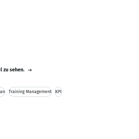
il zu sehen.
lan
Training Management
KPI