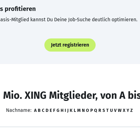
s profitieren
asis-Mitglied kannst Du Deine Job-Suche deutlich optimieren.
Jetzt registrieren
 Mio. XING Mitglieder, von A bi
Nachname:
A
B
C
D
E
F
G
H
I
J
K
L
M
N
O
P
Q
R
S
T
U
V
W
X
Y
Z