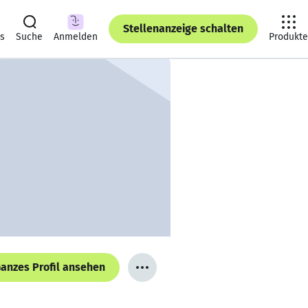
Stellenanzeige schalten
ts
Suche
Anmelden
Produkte
anzes Profil ansehen