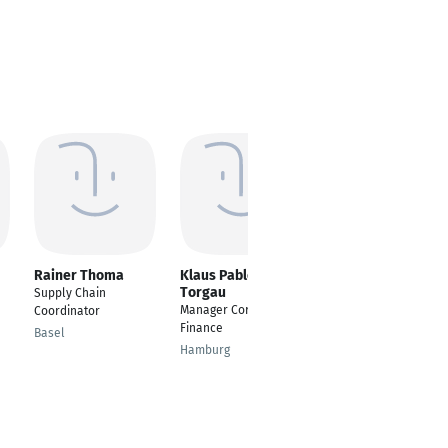
Rainer Thoma
Klaus Pablo
onur bulut
Torgau
Supply Chain
---
Manager Corporate
Coordinator
Istanbul
Finance
Basel
Hamburg