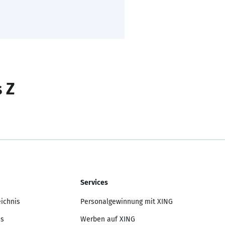
s Z
Services
eichnis
Personalgewinnung mit XING
is
Werben auf XING