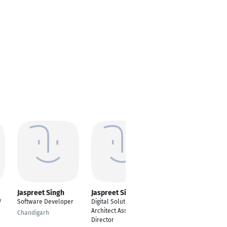
Jaspreet Singh
Jaspreet Singh
Jaspreet Singh
/
Software Developer
Digital Solution
Web Developer
Architect Associate
Chandigarh
Chandigarh
Director