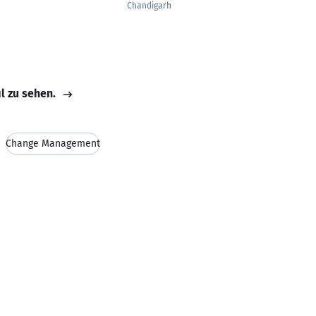
Chandigarh
il zu sehen.
Change Management