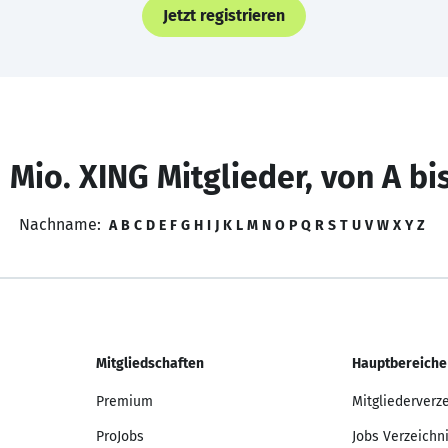
Jetzt registrieren
 Mio. XING Mitglieder, von A bi
Nachname:
A
B
C
D
E
F
G
H
I
J
K
L
M
N
O
P
Q
R
S
T
U
V
W
X
Y
Z
Mitgliedschaften
Hauptbereiche
Premium
Mitgliederverz
ProJobs
Jobs Verzeichn