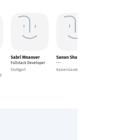
Sabri Mnaouer
Sanan Shah
Abhilash Acharya
Fullstack Developer
---
QA Engineer
Stuttgart
Kaiserslautern
Tutzing
d