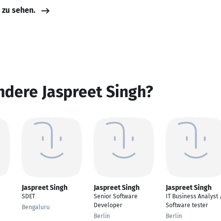
e zu sehen.
ndere Jaspreet Singh?
Jaspreet Singh
Jaspreet Singh
Jaspreet Singh
SDET
Senior Software
IT Business Analyst 
Developer
Software tester
Bengaluru
Berlin
Berlin