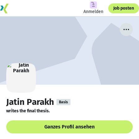
Job posten
Anmelden
Jatin Parakh
Basis
writes the final thesis.
Ganzes Profil ansehen