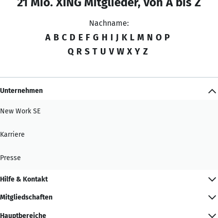
21 Mio. XING Mitglieder, von A bis Z
Nachname:
A
B
C
D
E
F
G
H
I
J
K
L
M
N
O
P
Q
R
S
T
U
V
W
X
Y
Z
Unternehmen
New Work SE
Karriere
Presse
Hilfe & Kontakt
Mitgliedschaften
Hauptbereiche