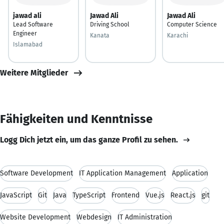
jawad ali
Jawad Ali
Jawad Ali
Lead Software
Driving School
Computer Science
Engineer
Kanata
Karachi
Islamabad
Weitere Mitglieder
Fähigkeiten und Kenntnisse
Logg Dich jetzt ein, um das ganze Profil zu sehen.
Software Development
IT Application Management
Application
JavaScript
Git
Java
TypeScript
Frontend
Vue.js
React.js
git
Website Development
Webdesign
IT Administration