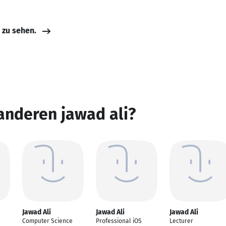
e zu sehen.
anderen jawad ali?
Jawad Ali
Jawad Ali
Jawad Ali
Computer Science
Professional iOS
Lecturer