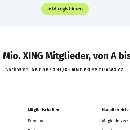
Jetzt registrieren
 Mio. XING Mitglieder, von A bi
Nachname:
A
B
C
D
E
F
G
H
I
J
K
L
M
N
O
P
Q
R
S
T
U
V
W
X
Y
Z
Mitgliedschaften
Hauptbereiche
Premium
Mitgliederverz