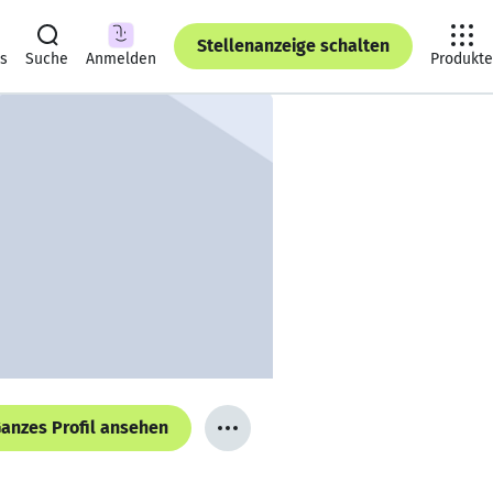
Stellenanzeige schalten
ts
Suche
Anmelden
Produkte
anzes Profil ansehen