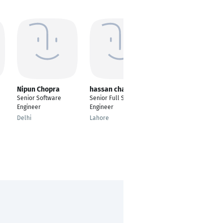
Nipun Chopra
hassan chaudhry
Chingiz Yersainov
Senior Software
Senior Full Stack
Backend and
Engineer
Engineer
Blockchain Developer
Delhi
Lahore
Astana