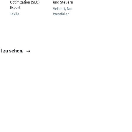
Optimization (SEO)
und Steuern
Expert
Velbert, Nordrhein-
Taxila
Westfalen
il zu sehen.