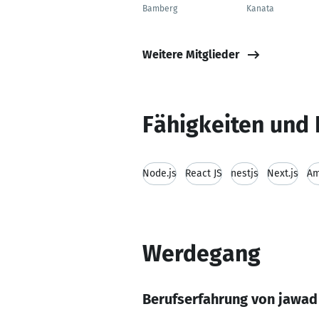
Bamberg
Kanata
Weitere Mitglieder
Fähigkeiten und 
Node.js
React JS
nestjs
Next.js
Am
Werdegang
Berufserfahrung von jawad 