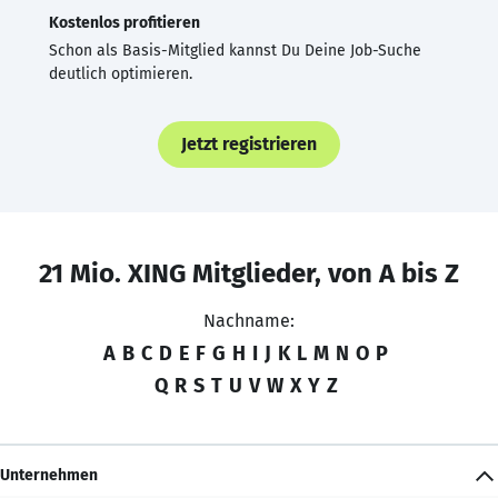
Kostenlos profitieren
Schon als Basis-Mitglied kannst Du Deine Job-Suche
deutlich optimieren.
Jetzt registrieren
21 Mio. XING Mitglieder, von A bis Z
Nachname:
A
B
C
D
E
F
G
H
I
J
K
L
M
N
O
P
Q
R
S
T
U
V
W
X
Y
Z
Unternehmen