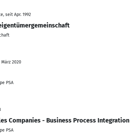
, seit Apr. 1992
eigentümergemeinschaft
haft
- März 2020
pe PSA
8
les Companies - Business Process Integration
pe PSA