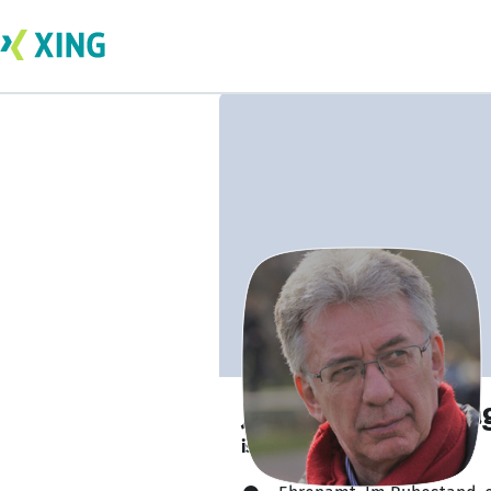
Jean Friedrich Mag
ist gesund und munter. 🥦