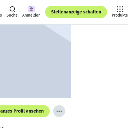
Stellenanzeige schalten
ts
Suche
Anmelden
Produkte
anzes Profil ansehen