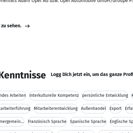
 ehemals Adam Opel AG bzw. Opel Automobile GmbH/Groupe P
e zu sehen.
Kenntnisse
Logg Dich jetzt ein, um das ganze Prof
ndes Arbeiten
Interkulturelle Kompetenz
persönliche Entwicklung
tarbeiterführung
Mitarbeiterentwicklung
Außenhandel
Export
Erfa
Erfahrung als Beirat Wohnungseigentümergemeinschaf
Französisch Sprache
Spanische Sprache
Englische S