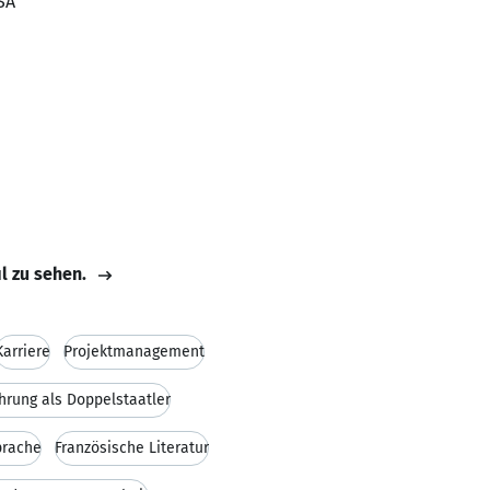
SA
il zu sehen.
Karriere
Projektmanagement
hrung als Doppelstaatler
prache
Französische Literatur