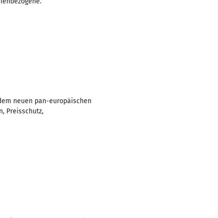
nienbezogene.
it dem neuen pan-europäischen
, Preisschutz,