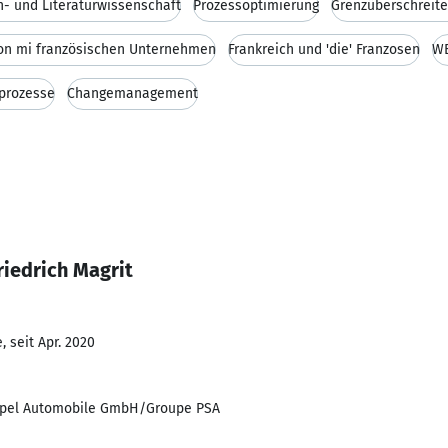
h- und Literaturwissenschaft
Prozessoptimierung
Grenzüberschreit
on mi französischen Unternehmen
Frankreich und 'die' Franzosen
W
prozesse
Changemanagement
riedrich Magrit
 seit Apr. 2020
Opel Automobile GmbH/Groupe PSA