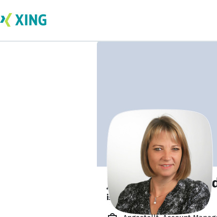
Jeannette Schnei
ist offen für Projekte. 🔎