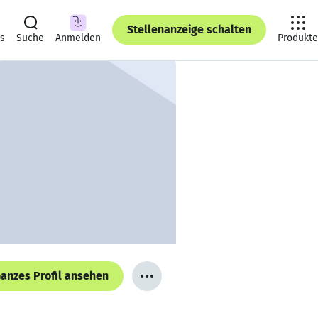
Stellenanzeige schalten
ts
Suche
Anmelden
Produkte
anzes Profil ansehen