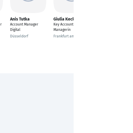
Anis Tutka
Giulia Keck
Karim Farzam
r
Account Manager
Key Account
Senior Key-Account-
Digital
Managerin
Manager
Düsseldorf
Frankfurt am Main