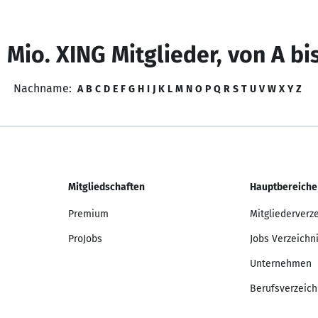
 Mio. XING Mitglieder, von A bi
Nachname:
A
B
C
D
E
F
G
H
I
J
K
L
M
N
O
P
Q
R
S
T
U
V
W
X
Y
Z
Mitgliedschaften
Hauptbereiche
Premium
Mitgliederverz
ProJobs
Jobs Verzeichn
Unternehmen
Berufsverzeich