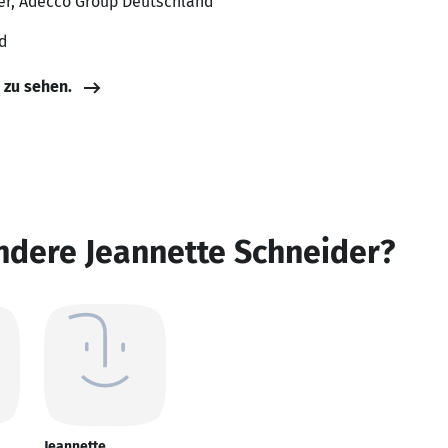
er, Adecco Group Deutschland
d
e zu sehen.
ndere Jeannette Schneider?
Jeannette