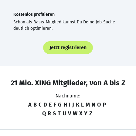
Kostenlos profitieren
Schon als Basis-Mitglied kannst Du Deine Job-Suche
deutlich optimieren.
Jetzt registrieren
21 Mio. XING Mitglieder, von A bis Z
Nachname:
A
B
C
D
E
F
G
H
I
J
K
L
M
N
O
P
Q
R
S
T
U
V
W
X
Y
Z