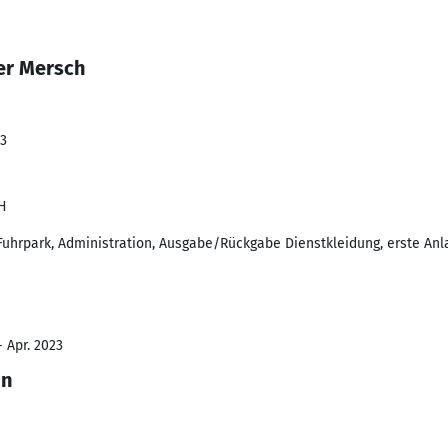
er Mersch
23
H
Fuhrpark, Administration, Ausgabe/Rückgabe Dienstkleidung, erste Anlau
- Apr. 2023
in