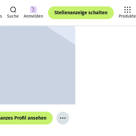
Stellenanzeige schalten
ts
Suche
Anmelden
Produkte
anzes Profil ansehen