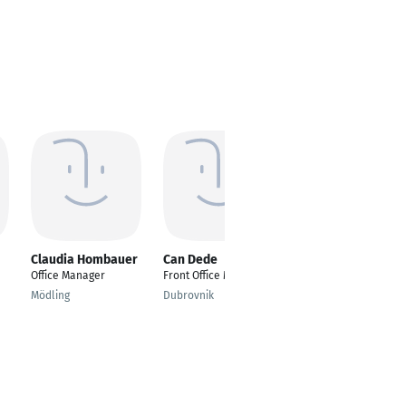
Claudia Hombauer
Can Dede
Martina Heller
Office Manager
Front Office Manager
Project Support
Management
Mödling
Dubrovnik
Berne