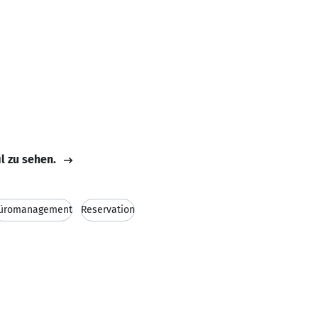
il zu sehen.
üromanagement
Reservation