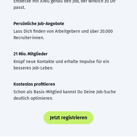
Entdecke mit XING genau den Job, der wirklich zu Dir
passt.
Persönliche Job-Angebote
Lass Dich finden von Arbeitgebern und über 20.000
Recruiter·innen.
21 Mio. Mitglieder
Knüpf neue Kontakte und erhalte Impulse für ein
besseres Job-Leben.
Kostenlos profitieren
Schon als Basis-Mitglied kannst Du Deine Job-Suche
deutlich optimieren.
Jetzt registrieren