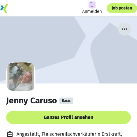
Job posten
Anmelden
Jenny Caruso
Basis
Ganzes Profil ansehen
Angestellt, Fleischereifachverkäuferin Erstkraft,