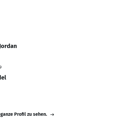
Jordan
9
del
 ganze Profil zu sehen.