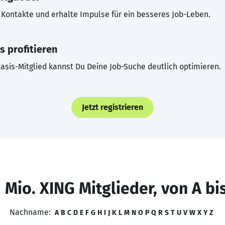
Kontakte und erhalte Impulse für ein besseres Job-Leben.
s profitieren
asis-Mitglied kannst Du Deine Job-Suche deutlich optimieren.
Jetzt registrieren
 Mio. XING Mitglieder, von A bi
Nachname:
A
B
C
D
E
F
G
H
I
J
K
L
M
N
O
P
Q
R
S
T
U
V
W
X
Y
Z