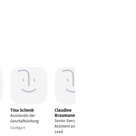
Tina Schenk
Claudine
Sandra Bacher
Braumann
Assistentin der
---
Senior Executive
Geschäftsleitung
Langweid am Lech
Assistent and Team
Stuttgart
Lead