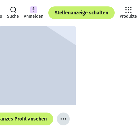
Stellenanzeige schalten
ts
Suche
Anmelden
Produkte
anzes Profil ansehen