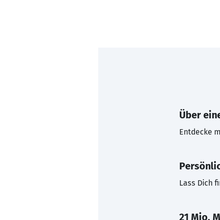
Über eine
Entdecke mi
Persönli
Lass Dich f
21 Mio. M