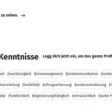
e zu sehen.
Kenntnisse
Logg Dich jetzt ein, um das ganze Prof
eit
Zuverlässigkeit
Büromanagement
Bürokommunikation
Kunde
tserstellung
Flexibilität
Auftragserfassung
Kundenorientierung
F
gabe
Pünktlichkeit
Begeisterungsfähigkeit
Vertraulichkeit
Starke P