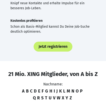
Knüpf neue Kontakte und erhalte Impulse für ein
besseres Job-Leben.
Kostenlos profitieren
Schon als Basis-Mitglied kannst Du Deine Job-Suche
deutlich optimieren.
Jetzt registrieren
21 Mio. XING Mitglieder, von A bis Z
Nachname:
A
B
C
D
E
F
G
H
I
J
K
L
M
N
O
P
Q
R
S
T
U
V
W
X
Y
Z