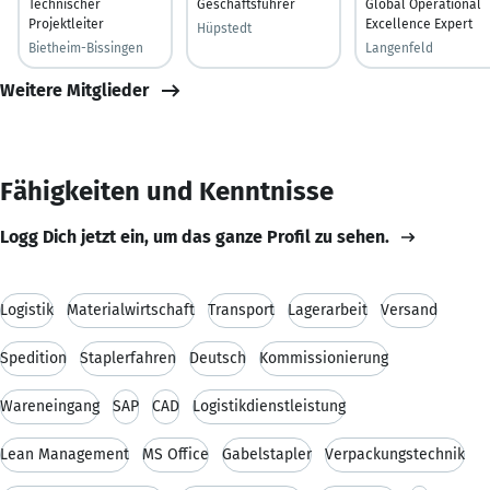
Technischer
Geschäftsführer
Global Operational
Projektleiter
Excellence Expert
Hüpstedt
Bietheim-Bissingen
Langenfeld
Weitere Mitglieder
Fähigkeiten und Kenntnisse
Logg Dich jetzt ein, um das ganze Profil zu sehen.
Logistik
Materialwirtschaft
Transport
Lagerarbeit
Versand
Spedition
Staplerfahren
Deutsch
Kommissionierung
Wareneingang
SAP
CAD
Logistikdienstleistung
Lean Management
MS Office
Gabelstapler
Verpackungstechnik