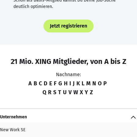
Schon als Basis-Mitglied kannst Du Deine Job-Suche
deutlich optimieren.
Jetzt registrieren
21 Mio. XING Mitglieder, von A bis Z
Nachname:
A
B
C
D
E
F
G
H
I
J
K
L
M
N
O
P
Q
R
S
T
U
V
W
X
Y
Z
Unternehmen
New Work SE