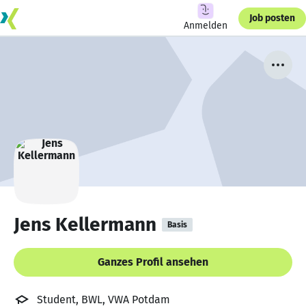
Job posten
Anmelden
Jens Kellermann
Basis
Ganzes Profil ansehen
Student, BWL, VWA Potdam