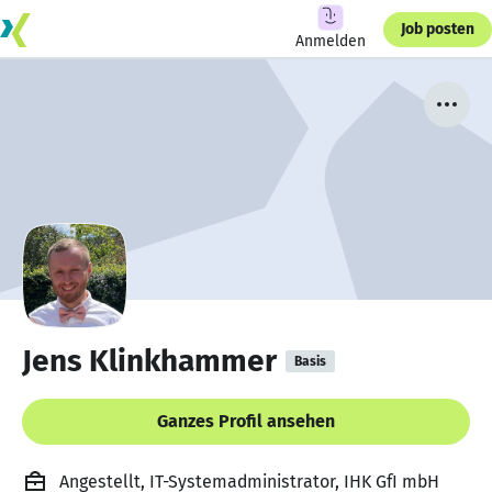
Job posten
Anmelden
Jens Klinkhammer
Basis
Ganzes Profil ansehen
Angestellt, IT-Systemadministrator, IHK GfI mbH