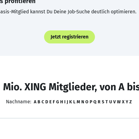
s profitieren
asis-Mitglied kannst Du Deine Job-Suche deutlich optimieren.
Jetzt registrieren
 Mio. XING Mitglieder, von A bi
Nachname:
A
B
C
D
E
F
G
H
I
J
K
L
M
N
O
P
Q
R
S
T
U
V
W
X
Y
Z