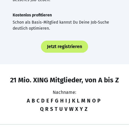
Kostenlos profitieren
Schon als Basis-Mitglied kannst Du Deine Job-Suche
deutlich optimieren.
Jetzt registrieren
21 Mio. XING Mitglieder, von A bis Z
Nachname:
A
B
C
D
E
F
G
H
I
J
K
L
M
N
O
P
Q
R
S
T
U
V
W
X
Y
Z