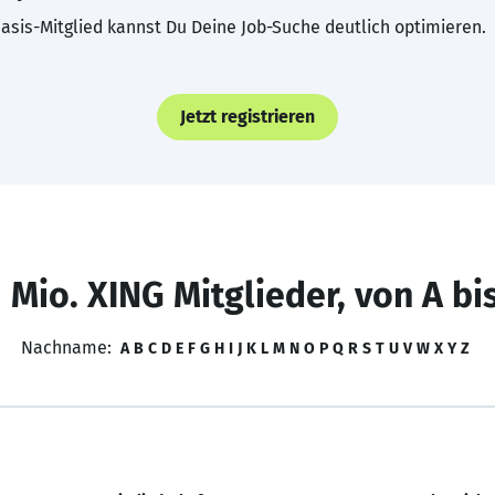
asis-Mitglied kannst Du Deine Job-Suche deutlich optimieren.
Jetzt registrieren
 Mio. XING Mitglieder, von A bi
Nachname:
A
B
C
D
E
F
G
H
I
J
K
L
M
N
O
P
Q
R
S
T
U
V
W
X
Y
Z