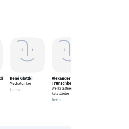
dl
René Glattki
Alexander
Daniel Matthis
Trunschke
Mechatoniker
---
Werkstattmeister/Wer
Lohmar
kstattleiter
Berlin