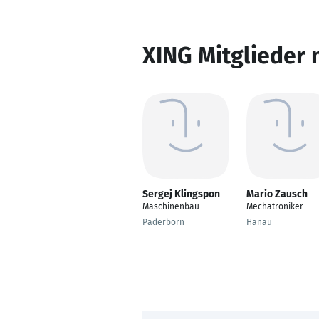
XING Mitglieder 
Sergej Klingspon
Mario Zausch
Maschinenbau
Mechatroniker
Paderborn
Hanau