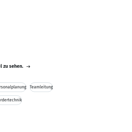
il zu sehen.
rsonalplanung
Teamleitung
ördertechnik