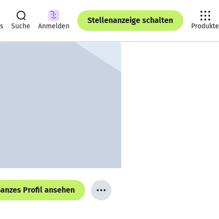
Stellenanzeige schalten
ts
Suche
Anmelden
Produkte
anzes Profil ansehen