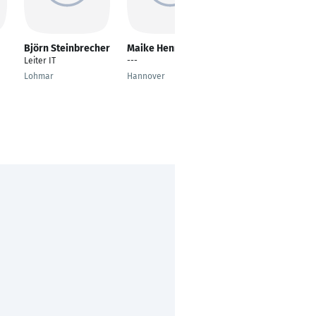
Björn Steinbrecher
Maike Henningsen
Marcus Broehan
Leiter IT
---
Coordinator Intraday
Trading
Lohmar
Hannover
20095 Hamburg