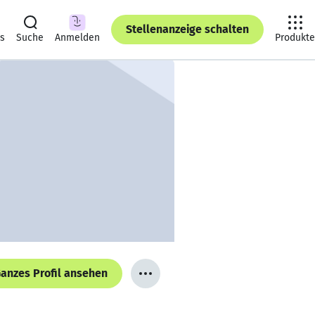
Stellenanzeige schalten
ts
Suche
Anmelden
Produkte
anzes Profil ansehen