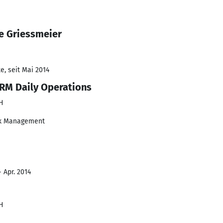
e Griessmeier
e, seit Mai 2014
RM Daily Operations
bH
sk Management
- Apr. 2014
bH