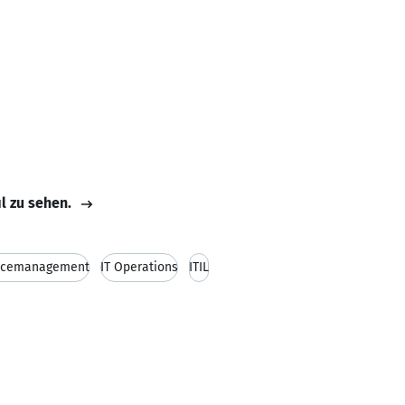
il zu sehen.
vicemanagement
IT Operations
ITIL