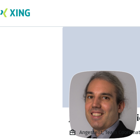
Jerome Griessmei
Angestellt, Team Coordina