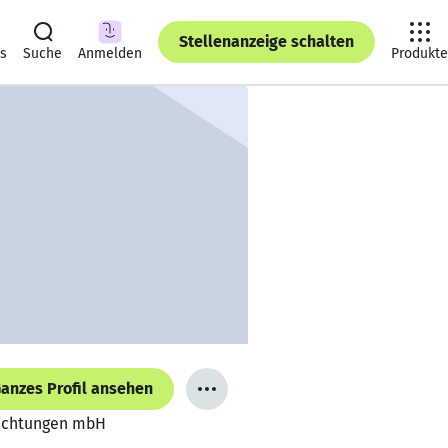
Stellenanzeige schalten
ts
Suche
Anmelden
Produkte
anzes Profil ansehen
nrichtungen mbH