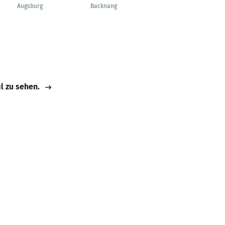
Augsburg
Backnang
Bad Wimpfen
il zu sehen.