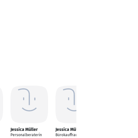
Jessica Müller
Jessica Müller
Jessica Müller
Personalberaterin
Bürokauffrau
Junior Consultant