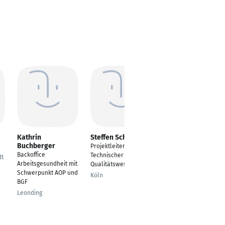
Kathrin
Steffen Schwager
Jonny Ribbe
Buchberger
Projektleiter,
Store Manager
Backoffice
Technischer Einkauf,
dt
Munich
Arbeitsgesundheit mit
Qualitätswesen
Schwerpunkt AOP und
Köln
BGF
Leonding