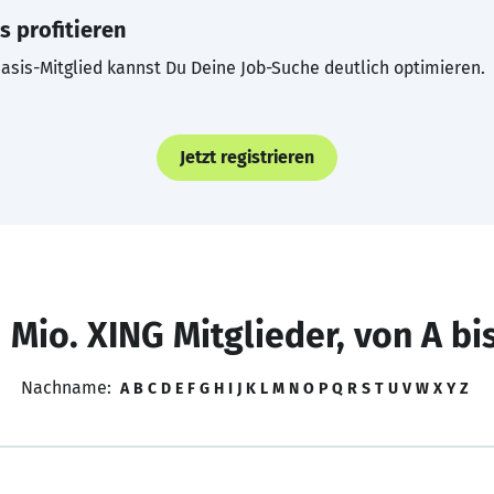
s profitieren
asis-Mitglied kannst Du Deine Job-Suche deutlich optimieren.
Jetzt registrieren
 Mio. XING Mitglieder, von A bi
Nachname:
A
B
C
D
E
F
G
H
I
J
K
L
M
N
O
P
Q
R
S
T
U
V
W
X
Y
Z