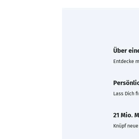
Über eine
Entdecke mi
Persönli
Lass Dich f
21 Mio. M
Knüpf neue 