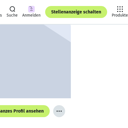
Stellenanzeige schalten
ts
Suche
Anmelden
Produkte
anzes Profil ansehen