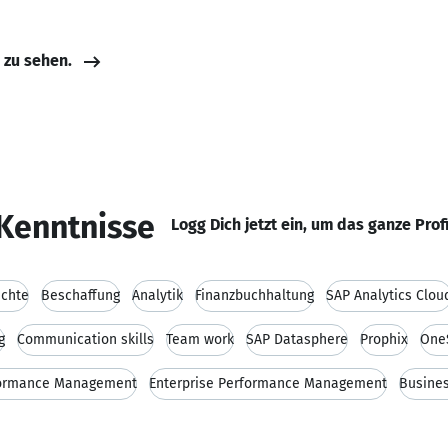
e zu sehen.
Kenntnisse
Logg Dich jetzt ein, um das ganze Prof
ichte
Beschaffung
Analytik
Finanzbuchhaltung
SAP Analytics Clou
g
Communication skills
Team work
SAP Datasphere
Prophix
One
formance Management
Enterprise Performance Management
Busine