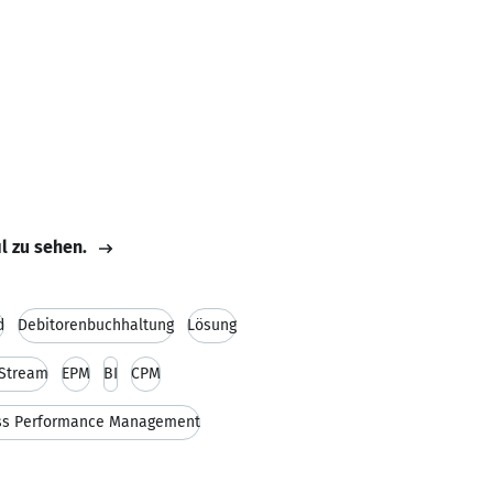
il zu sehen.
d
Debitorenbuchhaltung
Lösung
Stream
EPM
BI
CPM
ss Performance Management