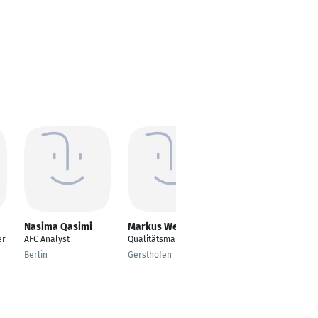
Nasima Qasimi
Markus Werner
Manoj Bhaskar
er
AFC Analyst
Qualitätsmanager
Manager
Berlin
Gersthofen
Ludwigshafen am
Rhein