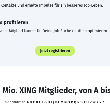
Kontakte und erhalte Impulse für ein besseres Job-Leben.
s profitieren
asis-Mitglied kannst Du Deine Job-Suche deutlich optimieren.
Jetzt registrieren
 Mio. XING Mitglieder, von A bi
Nachname:
A
B
C
D
E
F
G
H
I
J
K
L
M
N
O
P
Q
R
S
T
U
V
W
X
Y
Z