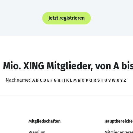
Jetzt registrieren
 Mio. XING Mitglieder, von A bi
Nachname:
A
B
C
D
E
F
G
H
I
J
K
L
M
N
O
P
Q
R
S
T
U
V
W
X
Y
Z
Mitgliedschaften
Hauptbereiche
Premium
Mitgliederverz