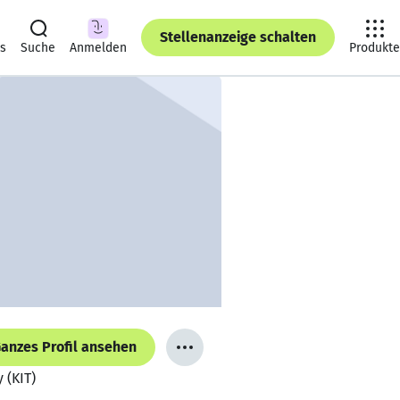
Stellenanzeige schalten
ts
Suche
Anmelden
Produkte
anzes Profil ansehen
 (KIT)