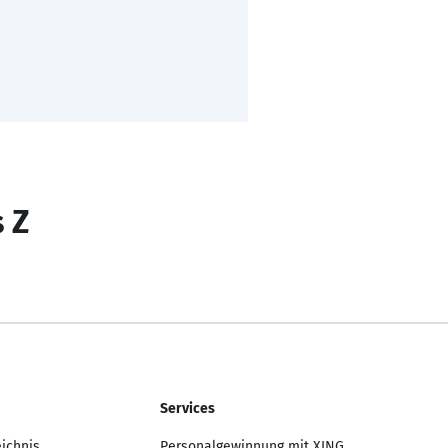
s Z
Services
eichnis
Personalgewinnung mit XING