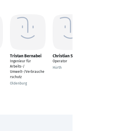
Tristan Bernabei
Christian Schimon
Nico Vogler
Ingenieur für
Operator
Chemikant
Arbeits-/
Hürth
Halle (Saale)
Umwelt-/Verbrauche
rschutz
Oldenburg