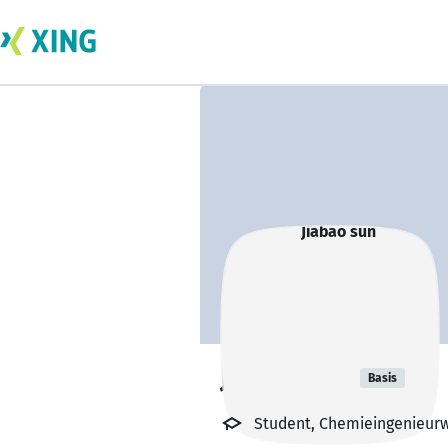
Jiabao sun
Basis
Student, Chemieingenieurwe