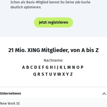
Schon als Basis-Mitglied kannst Du Deine Job-Suche
deutlich optimieren.
Jetzt registrieren
21 Mio. XING Mitglieder, von A bis Z
Nachname:
A
B
C
D
E
F
G
H
I
J
K
L
M
N
O
P
Q
R
S
T
U
V
W
X
Y
Z
Unternehmen
New Work SE