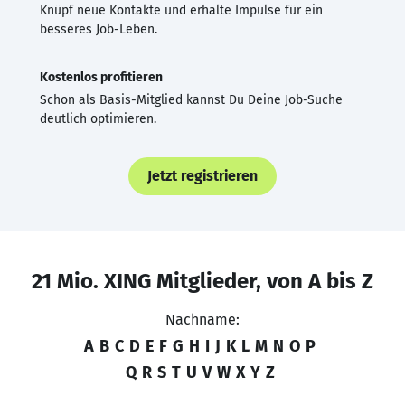
Knüpf neue Kontakte und erhalte Impulse für ein
besseres Job-Leben.
Kostenlos profitieren
Schon als Basis-Mitglied kannst Du Deine Job-Suche
deutlich optimieren.
Jetzt registrieren
21 Mio. XING Mitglieder, von A bis Z
Nachname:
A
B
C
D
E
F
G
H
I
J
K
L
M
N
O
P
Q
R
S
T
U
V
W
X
Y
Z