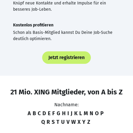
Knüpf neue Kontakte und erhalte Impulse für ein
besseres Job-Leben.
Kostenlos profitieren
Schon als Basis-Mitglied kannst Du Deine Job-Suche
deutlich optimieren.
Jetzt registrieren
21 Mio. XING Mitglieder, von A bis Z
Nachname:
A
B
C
D
E
F
G
H
I
J
K
L
M
N
O
P
Q
R
S
T
U
V
W
X
Y
Z