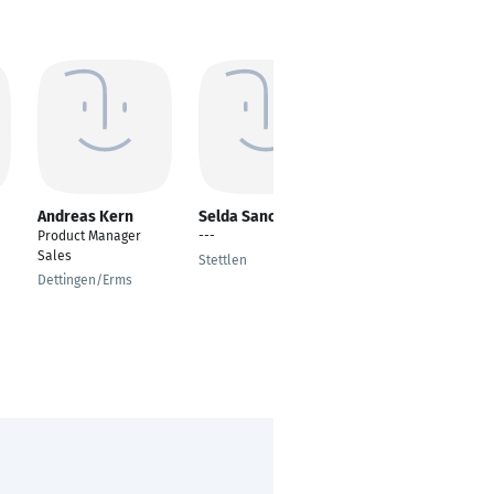
Andreas Kern
Selda Sanci
Denis Becker
Product Manager
---
Sales Manager EMEA
Sales
Stettlen
Köln
Dettingen/Erms