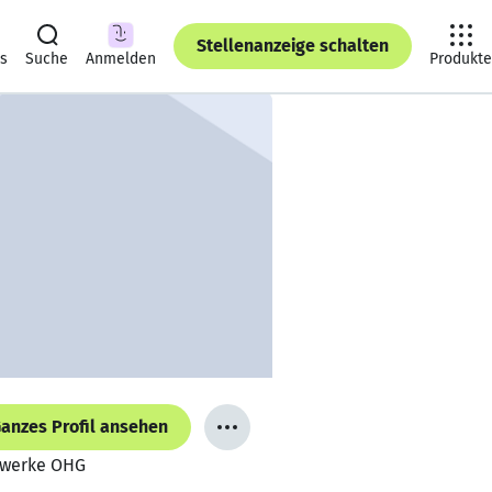
Stellenanzeige schalten
ts
Suche
Anmelden
Produkte
anzes Profil ansehen
enwerke OHG