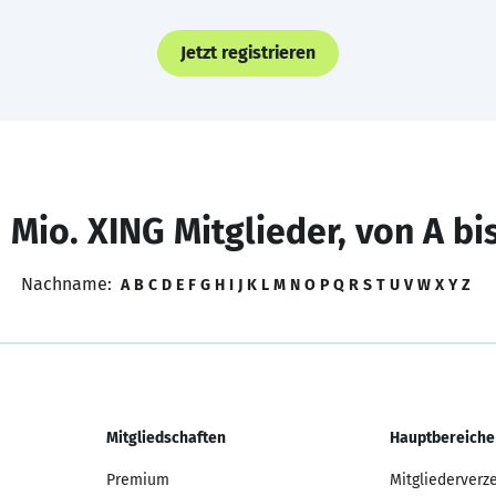
Jetzt registrieren
 Mio. XING Mitglieder, von A bi
Nachname:
A
B
C
D
E
F
G
H
I
J
K
L
M
N
O
P
Q
R
S
T
U
V
W
X
Y
Z
Mitgliedschaften
Hauptbereiche
Premium
Mitgliederverz