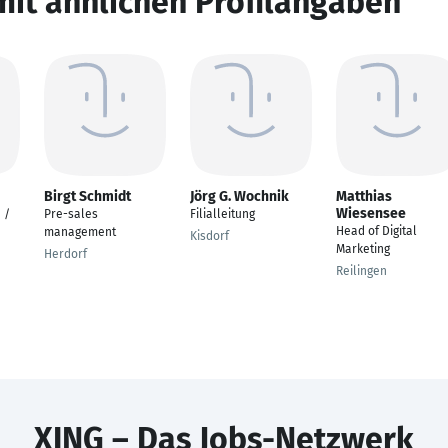
mit ähnlichen Profilangaben
Birgt Schmidt
Jörg G. Wochnik
Matthias
Wiesensee
 /
Pre-sales
Filialleitung
Head of Digital
management
Kisdorf
Marketing
Herdorf
Reilingen
XING – Das Jobs-Netzwerk