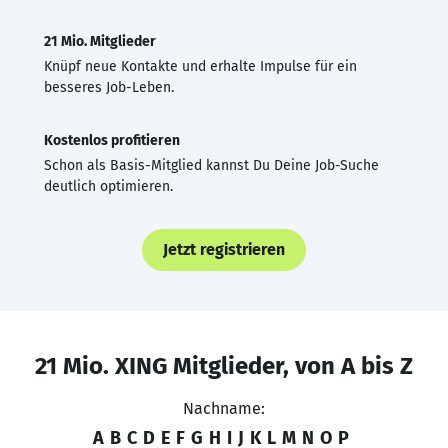
21 Mio. Mitglieder
Knüpf neue Kontakte und erhalte Impulse für ein
besseres Job-Leben.
Kostenlos profitieren
Schon als Basis-Mitglied kannst Du Deine Job-Suche
deutlich optimieren.
Jetzt registrieren
21 Mio. XING Mitglieder, von A bis Z
Nachname:
A
B
C
D
E
F
G
H
I
J
K
L
M
N
O
P