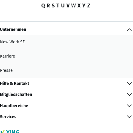
Q
R
S
T
U
V
W
X
Y
Z
Unternehmen
New Work SE
Karriere
Presse
Hilfe & Kontakt
Mitgliedschaften
Hauptbereiche
Services