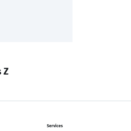
s Z
Services