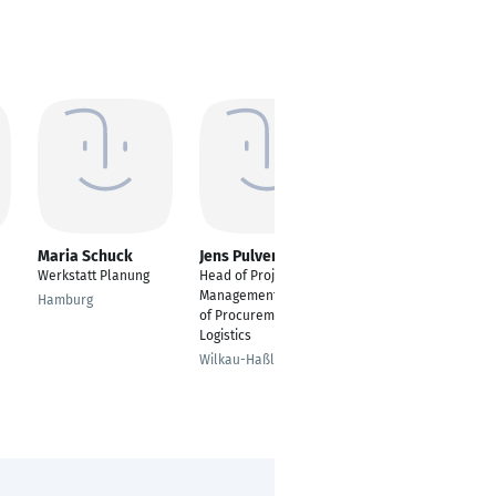
Maria Schuck
Jens Pulvermüller
Dennis Hühn
Werkstatt Planung
Head of Project
Projektleiter
Management & Head
Entwicklungsprojekte
Hamburg
of Procurement and
Lüdenscheid
Logistics
Wilkau-Haßlau