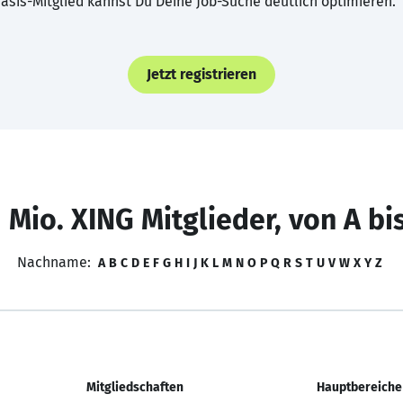
asis-Mitglied kannst Du Deine Job-Suche deutlich optimieren.
Jetzt registrieren
 Mio. XING Mitglieder, von A bi
Nachname:
A
B
C
D
E
F
G
H
I
J
K
L
M
N
O
P
Q
R
S
T
U
V
W
X
Y
Z
Mitgliedschaften
Hauptbereiche