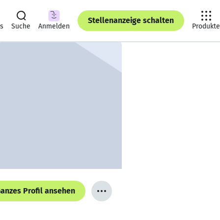
Stellenanzeige schalten
ts
Suche
Anmelden
Produkte
anzes Profil ansehen