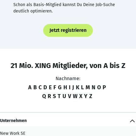
Schon als Basis-Mitglied kannst Du Deine Job-Suche
deutlich optimieren.
Jetzt registrieren
21 Mio. XING Mitglieder, von A bis Z
Nachname:
A
B
C
D
E
F
G
H
I
J
K
L
M
N
O
P
Q
R
S
T
U
V
W
X
Y
Z
Unternehmen
New Work SE