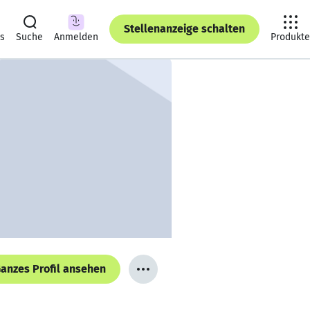
Stellenanzeige schalten
ts
Suche
Anmelden
Produkte
anzes Profil ansehen