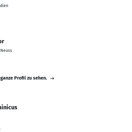
dien
or
s Neuss
 ganze Profil zu sehen.
inicus
n