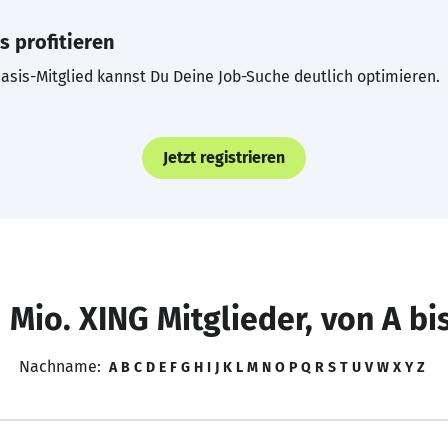
s profitieren
asis-Mitglied kannst Du Deine Job-Suche deutlich optimieren.
Jetzt registrieren
 Mio. XING Mitglieder, von A bi
Nachname:
A
B
C
D
E
F
G
H
I
J
K
L
M
N
O
P
Q
R
S
T
U
V
W
X
Y
Z