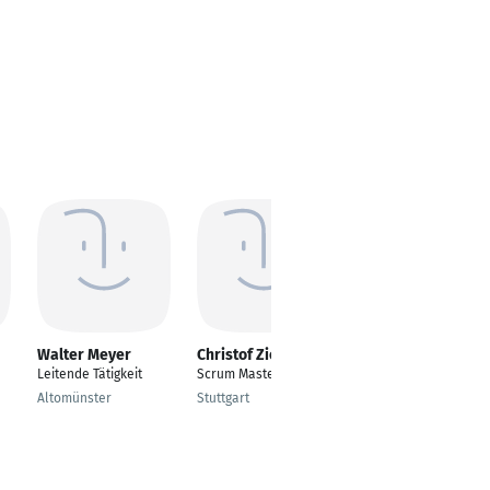
Walter Meyer
Christof Ziola
Joachim Forchheim
Leitende Tätigkeit
Scrum Master
Executive Beratung
Altomünster
Stuttgart
München