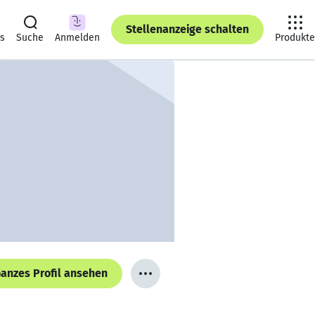
Stellenanzeige schalten
ts
Suche
Anmelden
Produkte
anzes Profil ansehen