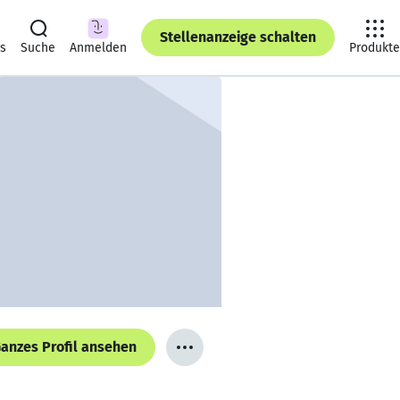
Stellenanzeige schalten
ts
Suche
Anmelden
Produkte
anzes Profil ansehen