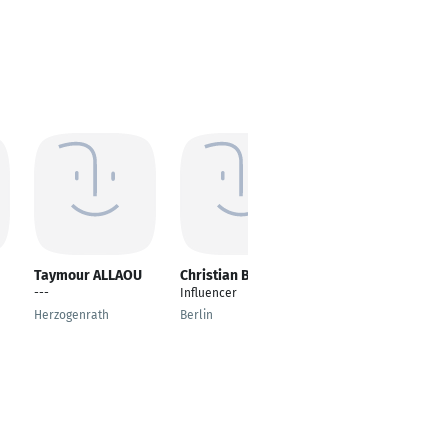
Taymour ALLAOU
Christian Breier
Stephen Opel
---
Influencer
Sachverständiger
Brandschutz TÜV
Herzogenrath
Berlin
Nürnberg