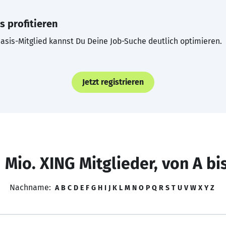
s profitieren
asis-Mitglied kannst Du Deine Job-Suche deutlich optimieren.
Jetzt registrieren
 Mio. XING Mitglieder, von A bi
Nachname:
A
B
C
D
E
F
G
H
I
J
K
L
M
N
O
P
Q
R
S
T
U
V
W
X
Y
Z